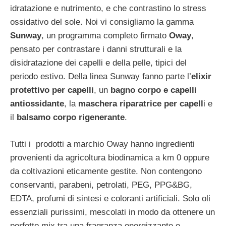
idratazione e nutrimento, e che contrastino lo stress
ossidativo del sole. Noi vi consigliamo la gamma
Sunway
, un programma completo firmato
Oway
,
pensato per contrastare i danni strutturali e la
disidratazione dei capelli e della pelle, tipici del
periodo estivo. Della linea Sunway fanno parte l’
elixir
protettivo per capelli
, un
bagno corpo e capelli
antiossidante
, la
maschera riparatrice per capell
i e
il
balsamo corpo rigenerante
.
Tutti i prodotti a marchio Oway hanno ingredienti
provenienti da agricoltura biodinamica a km 0 oppure
da coltivazioni eticamente gestite. Non contengono
conservanti, parabeni, petrolati, PEG, PPG&BG,
EDTA, profumi di sintesi e coloranti artificiali. Solo oli
essenziali purissimi, mescolati in modo da ottenere un
perfetto mix tra una fragranza energizzante e