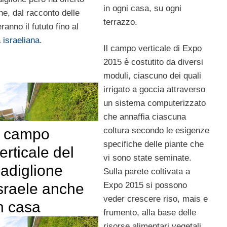
in ogni casa, su ogni
ne, dal racconto delle
terrazzo.
anno il fututo fino al
a israeliana
.
Il campo verticale di Expo
2015 è costutito da diversi
moduli, ciascuno dei quali
irrigato a goccia attraverso
un sistema computerizzato
che annaffia ciascuna
coltura secondo le esigenze
l campo
specifiche delle piante che
erticale del
vi sono state seminate.
adiglione
Sulla parete coltivata a
Expo 2015 si possono
sraele anche
veder crescere riso, mais e
n casa
frumento, alla base delle
risorse alimentari vegetali