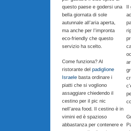
questo paese e godersi una
Il
bella giornata di sole
ad
autunnale all’aria aperta,
pa
ma anche per l’impronta
ri
eco-friendly che questo
pr
servizio ha scelto.
ca
oc
Come funziona? Al
ar
ristorante del
padiglione
gr
Israele
basta ordinare i
cr
piatti che si vogliono
c’
assaggiare chiedendo il
pe
cestino per il pic nic
co
nell’area food. Il cestino è in
vimini ed è spazioso
Gr
abbastanza per contenere e
Pa