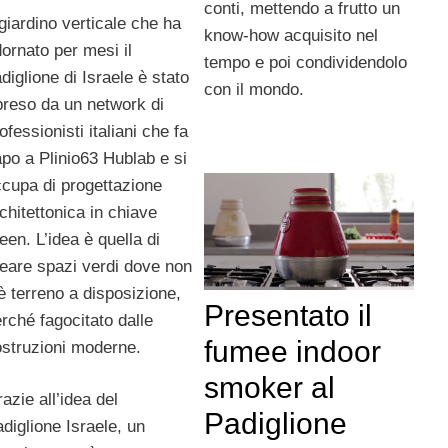
conti, mettendo a frutto un
 giardino verticale che ha
know-how acquisito nel
ornato per mesi il
tempo e poi condividendolo
diglione di Israele è stato
con il mondo.
preso da un network di
ofessionisti italiani che fa
po a Plinio63 Hublab e si
cupa di progettazione
chitettonica in chiave
een. L’idea è quella di
eare spazi verdi dove non
è terreno a disposizione,
Presentato il
rché fagocitato dalle
fumee indoor
struzioni moderne.
smoker al
azie all’idea del
Padiglione
diglione Israele, un