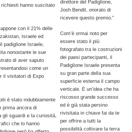
direttore del Padiglione,
ù richiesti hanno suscitato
Josh Bendit, onorato di
ricevere questo premio.”
Giappone con il 21% delle
Com’è ormai noto per
zakistan, Israele ed
essere stato il più
l padiglione Israele,
fotografato tra le costruzioni
ita nonostante le sue
dei paesi partecipanti, il
strato di aver saputo
Padiglione Israele presenta
 presentandosi come un
su gran parte della sua
 il visitatori di Expo
superficie esterna il campo
verticale. È un’idea che ha
riscosso grande successo
spiti è stato indubbiamente
ed è già stata persino
e prima ancora di
rivisitata in chiave fai da te
 gli sguardi e la curiosità,
per offrire a tutti la
grafici che lo hanno
possibilità coltivare la terra
diglione però ha offerto