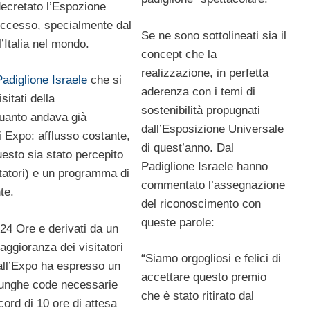
 decretato l’Espozione
uccesso, specialmente dal
Se ne sono sottolineati sia il
l’Italia nel mondo.
concept che la
realizzazione, in perfetta
Padiglione Israele
che si
aderenza con i temi di
sitati della
sostenibilità propugnati
uanto andava già
dall’Esposizione Universale
 Expo: afflusso costante,
di quest’anno. Dal
sto sia stato percepito
Padiglione Israele hanno
itatori) e un programma di
commentato l’assegnazione
te.
del riconoscimento con
queste parole:
 24 Ore e derivati da un
aggioranza dei visitatori
“Siamo orgogliosi e felici di
a all’Expo ha espresso un
accettare questo premio
 lunghe code necessarie
che è stato ritirato dal
ecord di 10 ore di attesa