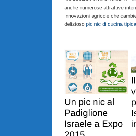
anche numerose attrattive inter
innovazioni agricole che cambier
delizioso
pic nic di cucina tipic
I
v
Un pic nic al
p
Padiglione
I
Israele a Expo
i
2015