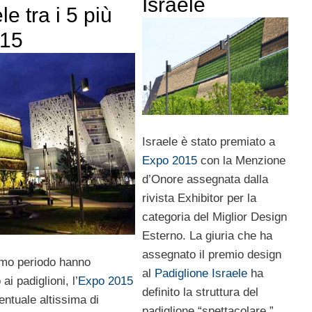
Israele
le tra i 5 più
015
Israele è stato premiato a
Expo 2015
con la Menzione
d’Onore assegnata dalla
rivista Exhibitor per la
categoria del Miglior Design
Esterno. La giuria che ha
assegnato il premio design
timo periodo hanno
al
Padiglione Israele
ha
ai padiglioni, l’
Expo 2015
definito la struttura del
entuale altissima di
padiglione “spettacolare.”