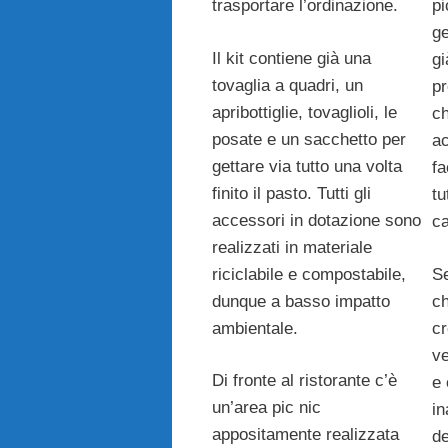
trasportare l’ordinazione.
pi
ge
Il kit contiene già una
gi
tovaglia a quadri, un
pr
apribottiglie, tovaglioli, le
ch
posate e un sacchetto per
ac
gettare via tutto una volta
fa
finito il pasto. Tutti gli
tu
accessori in dotazione sono
c
realizzati in materiale
riciclabile e compostabile,
Se
dunque a basso impatto
ch
ambientale.
cr
ve
Di fronte al ristorante c’è
e 
un’area pic nic
in
appositamente realizzata
de