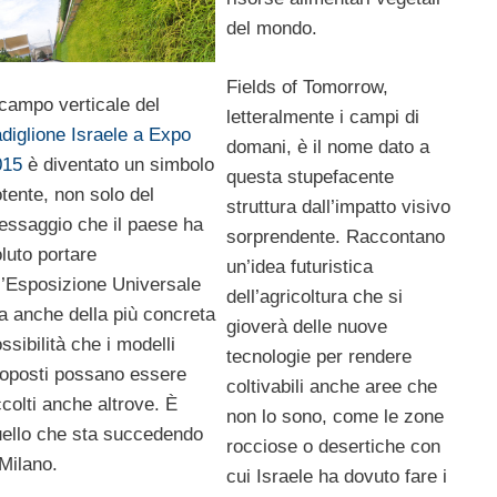
del mondo.
Fields of Tomorrow,
 campo verticale del
letteralmente i campi di
diglione Israele a Expo
domani, è il nome dato a
015
è diventato un simbolo
questa stupefacente
tente, non solo del
struttura dall’impatto visivo
ssaggio che il paese ha
sorprendente. Raccontano
luto portare
un’idea futuristica
l’Esposizione Universale
dell’agricoltura che si
 anche della più concreta
gioverà delle nuove
ssibilità che i modelli
tecnologie per rendere
oposti possano essere
coltivabili anche aree che
colti anche altrove. È
non lo sono, come le zone
ello che sta succedendo
rocciose o desertiche con
Milano.
cui Israele ha dovuto fare i