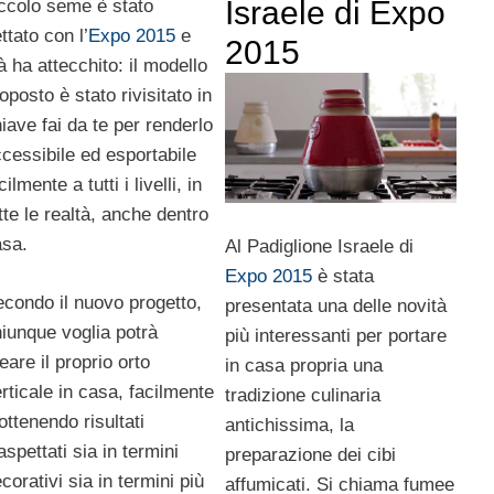
Israele di Expo
ccolo seme è stato
ttato con l’
Expo 2015
e
2015
à ha attecchito: il modello
oposto è stato rivisitato in
iave fai da te per renderlo
cessibile ed esportabile
cilmente a tutti i livelli, in
tte le realtà, anche dentro
asa.
Al Padiglione Israele di
Expo 2015
è stata
condo il nuovo progetto,
presentata una delle novità
iunque voglia potrà
più interessanti per portare
eare il proprio orto
in casa propria una
rticale in casa, facilmente
tradizione culinaria
ottenendo risultati
antichissima, la
aspettati sia in termini
preparazione dei cibi
corativi sia in termini più
affumicati. Si chiama fumee