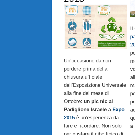
Il
pa
2
po
Un’occasione da non
me
perdere prima della
vo
chiusura ufficiale
al
dell’Esposizione Universale
ma
alla fine del mese di
po
Ottobre:
un pic nic al
pr
Padiglione Israele a
Expo
ac
2015
è un’esperienza da
qu
fare e ricordare. Non solo
a 
per gustare il cibo tipico di