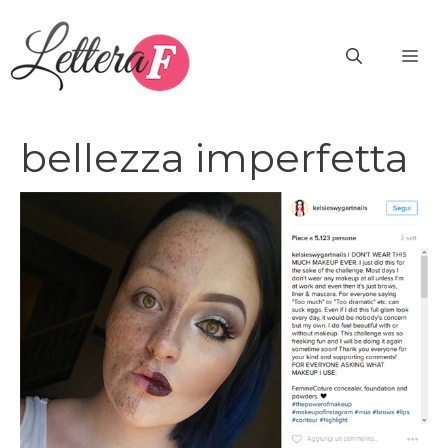
Vai
al
ME
contenuto
bellezza imperfetta