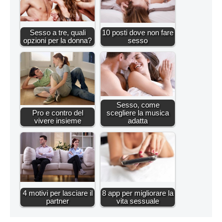
Sesso a tre, quali
10 posti dove non fare
opzioni per la donna?
sesso
Sesso, come
Pro e contro del
scegliere la musica
vivere insieme
adatta
4 motivi per lasciare il
8 app per migliorare la
partner
vita sessuale