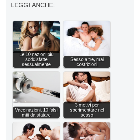
LEGGI ANCHE:
Le 10 nazioni più
soddisfatte
Sesso a tre, mai
sessualmente
costrizioni
3 motivi per
Vaccinazioni, 10 falsi
sperimentare nel
miti da sfatare
sesso