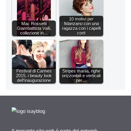
10 motivi per
Mac Rossetti
fidanzarsi con una
Giambattista Valli,
ragazza con i capelli
collezione in…
corti
Festival di Cannes
Stripes mania, righe
2015, i beauty look
orizzontali e verticali
dell’inaugurazione
per…
Il presente sito web è parte del network