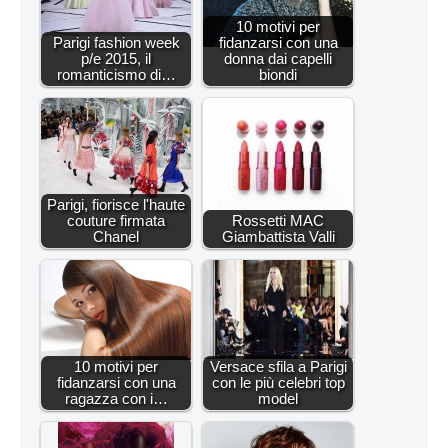
10 motivi per
Parigi fashion week
fidanzarsi con una
p/e 2015, il
donna dai capelli
romanticismo di…
biondi
Parigi, fiorisce l'haute
couture firmata
Rossetti MAC
Chanel
Giambattista Valli
10 motivi per
Versace sfila a Parigi
fidanzarsi con una
con le più celebri top
ragazza con i…
model