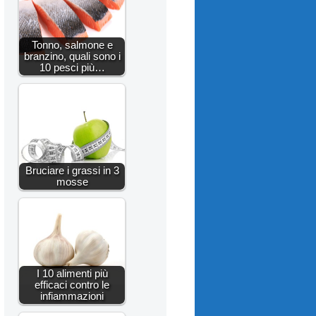
Tonno, salmone e
branzino, quali sono i
10 pesci più…
Bruciare i grassi in 3
mosse
I 10 alimenti più
efficaci contro le
infiammazioni