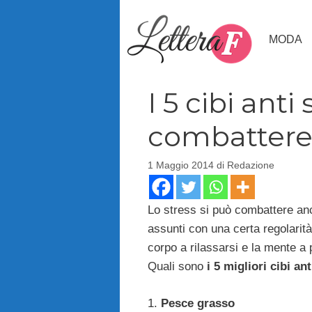
Vai
al
MODA
contenuto
I 5 cibi anti
combattere 
1 Maggio 2014
di
Redazione
Lo stress si può combattere anc
assunti con una certa regolarità 
corpo a rilassarsi e la mente a p
Quali sono
i 5 migliori cibi an
1.
Pesce grasso