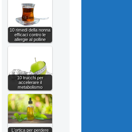
10 rimedi della nonna
efficaci contro le
allergie al polline
10 trucchi per
accelerare il
metabolismo
L'ortica per perdere