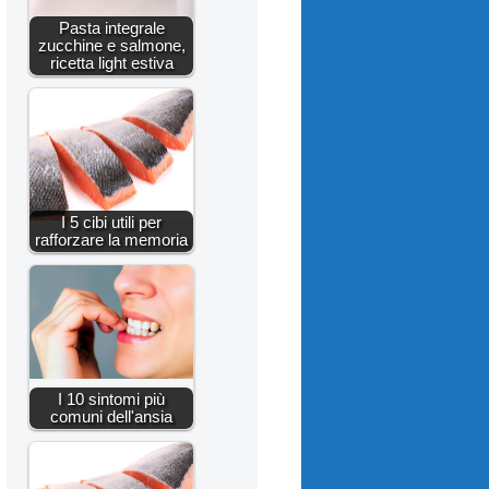
Pasta integrale
zucchine e salmone,
ricetta light estiva
I 5 cibi utili per
rafforzare la memoria
I 10 sintomi più
comuni dell'ansia