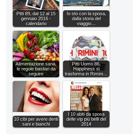
Pitti 89, dal 12 al 15
Io sto con la sposa,
gennaio 2016 -
dalla storia del
calendario
viaggio…
Alimentazione sana,
Pitti Uomo 86,
le regole basilari da
Happiness si
seguire
trasforma in Rimini…
I 10 abiti da sposa
10 cibi per avere denti
delle vip più belli del
sani e bianchi
2014