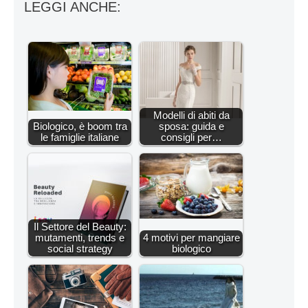
LEGGI ANCHE:
Modelli di abiti da
Biologico, è boom tra
sposa: guida e
le famiglie italiane
consigli per…
Il Settore del Beauty:
mutamenti, trends e
4 motivi per mangiare
social strategy
biologico