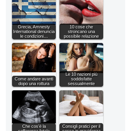
Grecia, Amnesty
10 cose che
International denuncia
stroncano una
le condizioni…
possibile relazione
Le 10 nazioni più
Come andare avanti
soddisfatte
dopo una rottura
sessualmente
Che cos'è la
Consigli pratici per il
sofferenza fetale
sesso in gravidanza