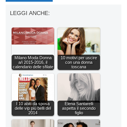
LEGGI ANCHE:
Milano Moda Donna
10 motivi per uscire
a/i 2015-2016, il
con una donna
calendario delle sfilate
toscana
I 10 abiti da sposa
Elena Santarelli
delle vip più belli del
aspetta il secondo
2014
figlio