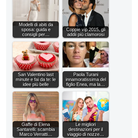
Modelli di abiti da
sposa: guida e
Coppie vip 2015, gli
consigli per…
addii più clamorosi
San Valentino last
Paola Turani
minute e fai da te: le
innamoratissima del
idee più belle
figlio Enea, ma la…
Gaffe di Elena
Le migliori
Santarelli: scambia
destinazioni per il
Marco Verratti…
viaggio di nozze…