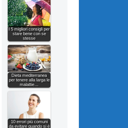
I 5 migliori consigli per
stare bene con se
stesse
Dieta mediterranea
per tenere alla larga le
malattie…
10 errori più comuni
da evitare quando si è