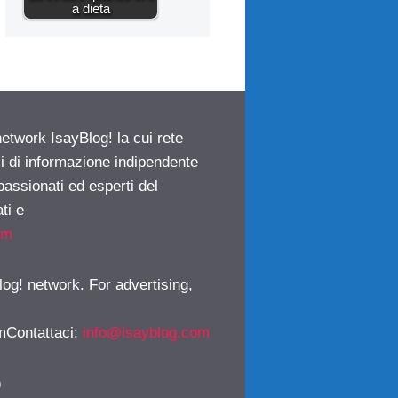
a dieta
network IsayBlog! la cui rete
ci di informazione indipendente
passionati ed esperti del
ti e
om
log! network. For advertising,
mContattaci
:
info@isayblog.com
)