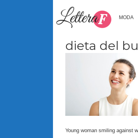
Vai
al
MODA
contenuto
dieta del 
Young woman smiling against w