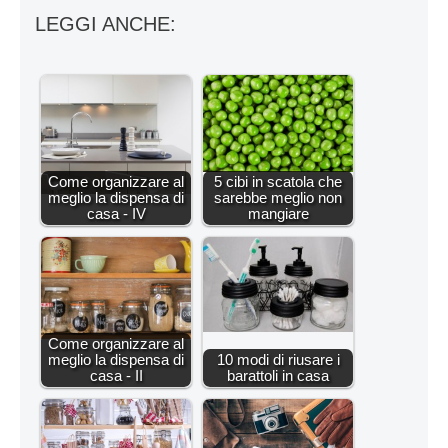
LEGGI ANCHE:
Come organizzare al
5 cibi in scatola che
meglio la dispensa di
sarebbe meglio non
casa - IV
mangiare
Come organizzare al
meglio la dispensa di
10 modi di riusare i
casa - II
barattoli in casa