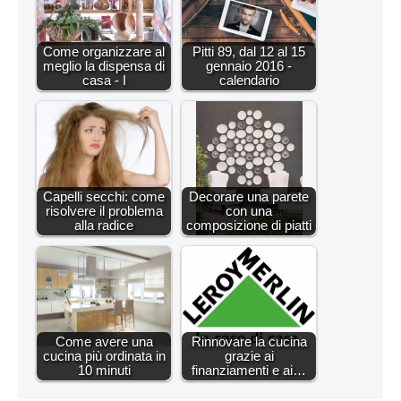
Come organizzare al
Pitti 89, dal 12 al 15
meglio la dispensa di
gennaio 2016 -
casa - I
calendario
Capelli secchi: come
Decorare una parete
risolvere il problema
con una
alla radice
composizione di piatti
Come avere una
Rinnovare la cucina
cucina più ordinata in
grazie ai
10 minuti
finanziamenti e ai…