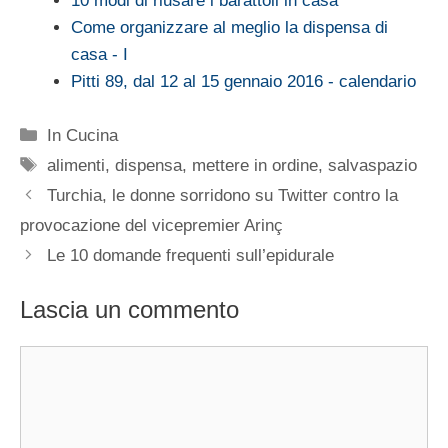
10 modi di riusare i barattoli in casa
Come organizzare al meglio la dispensa di
casa - I
Pitti 89, dal 12 al 15 gennaio 2016 - calendario
Categorie
In Cucina
Tag
alimenti
,
dispensa
,
mettere in ordine
,
salvaspazio
Turchia, le donne sorridono su Twitter contro la
provocazione del vicepremier Arinç
Le 10 domande frequenti sull’epidurale
Lascia un commento
Commento