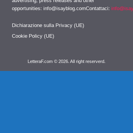
advertising, press releases and other
opportunities:
info@isayblog.comContattaci
:
info@isa
Dichiarazione sulla Privacy (UE)
Cookie Policy (UE)
LetteraF.com © 2026. All right reserverd.