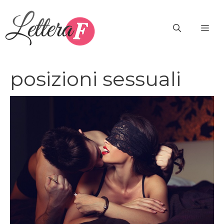
Vai
al
ME
contenuto
posizioni sessuali