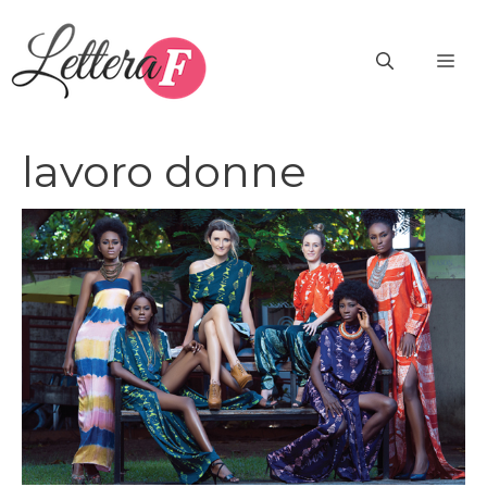
Vai
al
ME
contenuto
lavoro donne