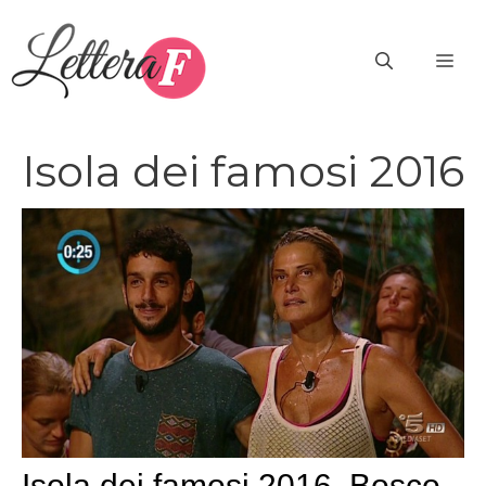
Vai
al
ME
contenuto
Isola dei famosi 2016
Isola dei famosi 2016, Bosco