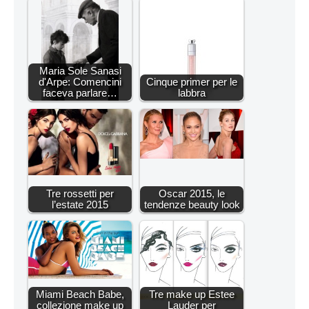
Maria Sole Sanasi
d'Arpe: Comencini
Cinque primer per le
faceva parlare…
labbra
Tre rossetti per
Oscar 2015, le
l’estate 2015
tendenze beauty look
Miami Beach Babe,
Tre make up Estee
collezione make up
Lauder per