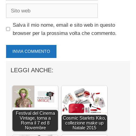
Sito
web
Salva il mio nome, email e sito web in questo
browser per la prossima volta che commento.
LEGGI ANCHE:
Festival del Cinema
Vintage, torna a
Cosmic Starlets Kiko,
Roma il 7 ed 8
collezione make up
Novembre
Natale 2015