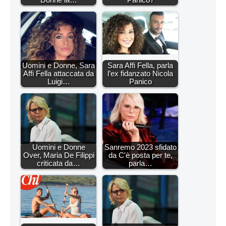
Uomini e Donne, Sara
Sara Affi Fella, parla
Affi Fella attaccata da
l’ex fidanzato Nicola
Luigi…
Panico
Uomini e Donne
Sanremo 2023 sfidato
Over, Maria De Filippi
da C'è posta per te,
criticata da…
parla…