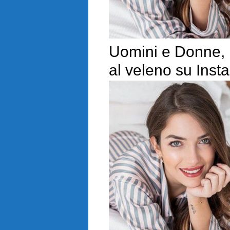
Uomini e Donne, N
al veleno su Inst