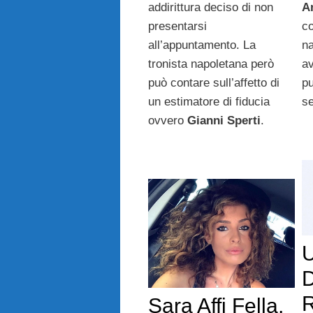
addirittura deciso di non
A
presentarsi
co
all’appuntamento. La
na
tronista napoletana però
av
può contare sull’affetto di
pu
un estimatore di fiducia
se
ovvero
Gianni Sperti
.
U
R
Sara Affi Fella,