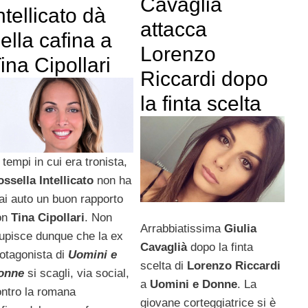
Cavaglià
ntellicato dà
attacca
ella cafina a
Lorenzo
ina Cipollari
Riccardi dopo
la finta scelta
 tempi in cui era tronista,
ssella Intellicato
non ha
i auto un buon rapporto
on
Tina Cipollari
. Non
Arrabbiatissima
Giulia
upisce dunque che la ex
Cavaglià
dopo la finta
otagonista di
Uomini e
scelta di
Lorenzo Riccardi
onne
si scagli, via social,
a
Uomini e Donne
. La
ntro la romana
giovane corteggiatrice si è