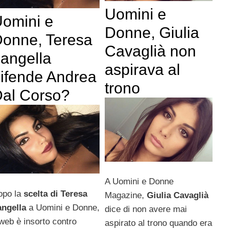
Uomini e
omini e
Donne, Giulia
onne, Teresa
Cavaglià non
angella
aspirava al
ifende Andrea
trono
al Corso?
A Uomini e Donne
opo la
scelta di Teresa
Magazine,
Giulia Cavaglià
angella
a Uomini e Donne,
dice di non avere mai
 web è insorto contro
aspirato al trono quando era