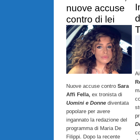
I
nuove accuse
d
contro di lei
T
Ai
Ro
Nuove accuse contro
Sara
ma
Affi Fella,
ex tronista di
c
Uomini e Donne
diventata
st
popolare per avere
pr
ingannato la redazione del
D
programma di Maria De
co
Filippi. Dopo la recente