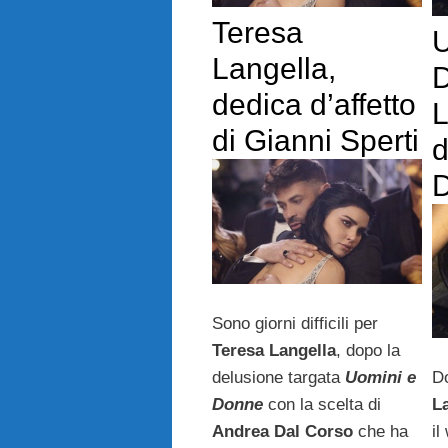
Teresa
U
Langella,
D
dedica d’affetto
L
di Gianni Sperti
d
D
Sono giorni difficili per
Teresa Langella
, dopo la
delusione targata
Uomini e
D
Donne
con la scelta di
L
Andrea Dal Corso
che ha
il