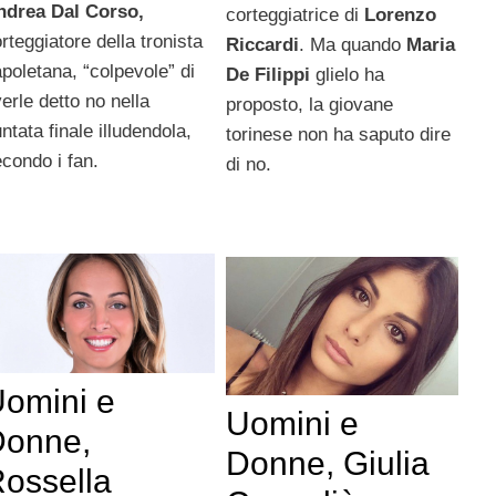
ndrea Dal Corso,
corteggiatrice di
Lorenzo
rteggiatore della tronista
Riccardi
. Ma quando
Maria
poletana, “colpevole” di
De Filippi
glielo ha
erle detto no nella
proposto, la giovane
ntata finale illudendola,
torinese non ha saputo dire
condo i fan.
di no.
omini e
Uomini e
Donne,
Donne, Giulia
ossella