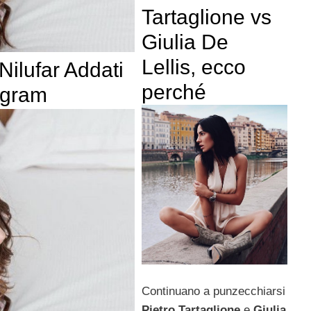
Tartaglione vs
Giulia De
Lellis, ecco
ilufar Addati
perché
agram
Continuano a punzecchiarsi
Pietro Tartaglione
e
Giulia