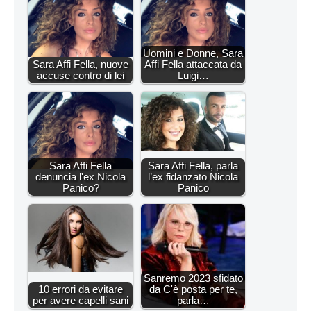
Uomini e Donne, Sara
Sara Affi Fella, nuove
Affi Fella attaccata da
accuse contro di lei
Luigi…
Sara Affi Fella
Sara Affi Fella, parla
denuncia l'ex Nicola
l’ex fidanzato Nicola
Panico?
Panico
Sanremo 2023 sfidato
10 errori da evitare
da C'è posta per te,
per avere capelli sani
parla…