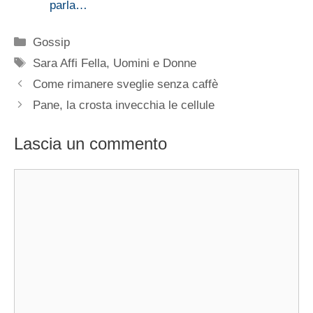
parla…
Categorie
Gossip
Tag
Sara Affi Fella
,
Uomini e Donne
Come rimanere sveglie senza caffè
Pane, la crosta invecchia le cellule
Lascia un commento
Commento