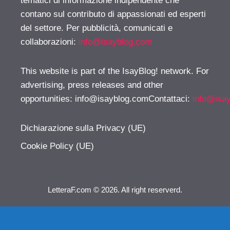
tematici di informazione indipendente che
contano sul contributo di appassionati ed esperti
del settore. Per pubblicità, comunicati e
collaborazioni:
info@isayblog.com
This website is part of the IsayBlog! network. For
advertising, press releases and other
opportunities:
info@isayblog.comContattaci
:
info@isa
Dichiarazione sulla Privacy (UE)
Cookie Policy (UE)
LetteraF.com © 2026. All right reserverd.