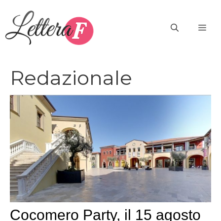
Vai
al
ME
contenuto
Redazionale
Cocomero Party, il 15 agosto