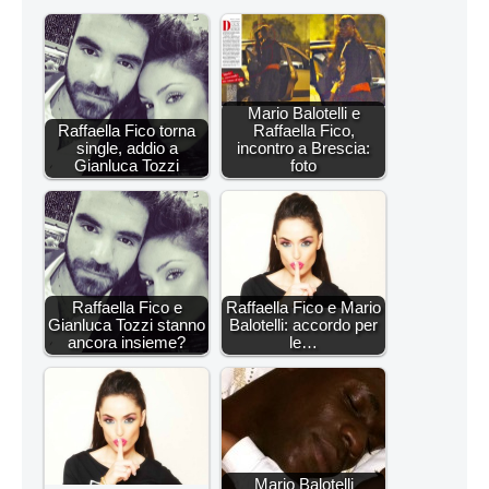
Mario Balotelli e
Raffaella Fico torna
Raffaella Fico,
single, addio a
incontro a Brescia:
Gianluca Tozzi
foto
Raffaella Fico e
Raffaella Fico e Mario
Gianluca Tozzi stanno
Balotelli: accordo per
ancora insieme?
le…
Mario Balotelli