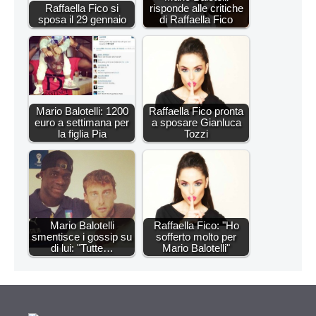
Raffaella Fico si
risponde alle critiche
sposa il 29 gennaio
di Raffaella Fico
Mario Balotelli: 1200
Raffaella Fico pronta
euro a settimana per
a sposare Gianluca
la figlia Pia
Tozzi
Mario Balotelli
Raffaella Fico: "Ho
smentisce i gossip su
sofferto molto per
di lui: "Tutte…
Mario Balotelli"