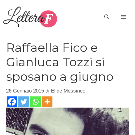
Vai
al
ME
contenuto
Raffaella Fico e
Gianluca Tozzi si
sposano a giugno
26 Gennaio 2015
di
Elide Messineo