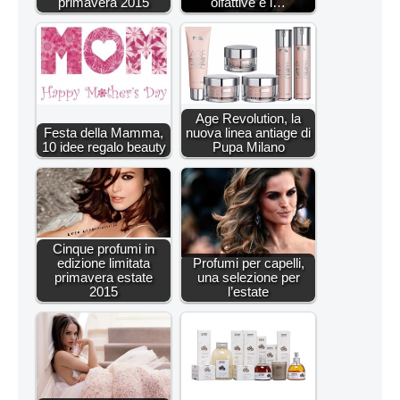
primavera 2015
olfattive e i…
Age Revolution, la
Festa della Mamma,
nuova linea antiage di
10 idee regalo beauty
Pupa Milano
Cinque profumi in
edizione limitata
Profumi per capelli,
primavera estate
una selezione per
2015
l’estate