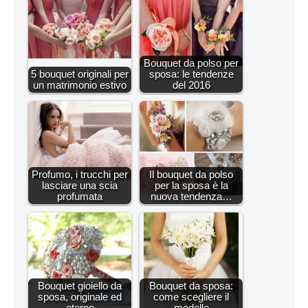
Bouquet da polso per
5 bouquet originali per
sposa: le tendenze
un matrimonio estivo
del 2016
Profumo, i trucchi per
Il bouquet da polso
lasciare una scia
per la sposa è la
profumata
nuova tendenza…
Bouquet gioiello da
Bouquet da sposa:
sposa, originale ed
come scegliere il
eterno
modello