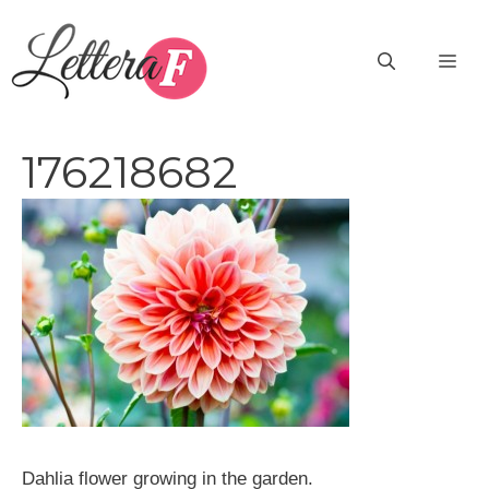
Vai
al
ME
contenuto
176218682
Dahlia flower growing in the garden.