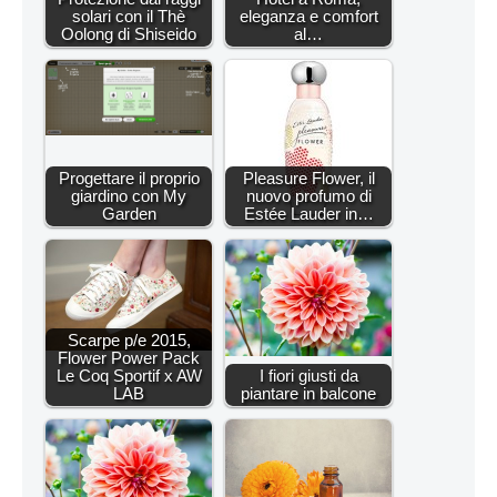
solari con il Thè
eleganza e comfort
Oolong di Shiseido
al…
Progettare il proprio
Pleasure Flower, il
giardino con My
nuovo profumo di
Garden
Estée Lauder in…
Scarpe p/e 2015,
Flower Power Pack
Le Coq Sportif x AW
I fiori giusti da
LAB
piantare in balcone