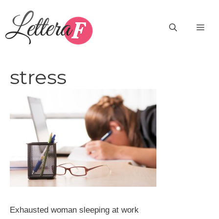
Vai
al
ME
contenuto
stress
Exhausted woman sleeping at work