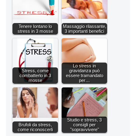
Tenere lontano lo
Massaggio rilassante,
stress in 3 mosse
3 importanti benefici
Lo stress in
Stress, come
gravidanza può
combatterlo in 3
essere tramandato
mosse
per…
Studio e stress, 3
Brufoli da stress,
consigli per
come riconoscerli
"sopravvivere"