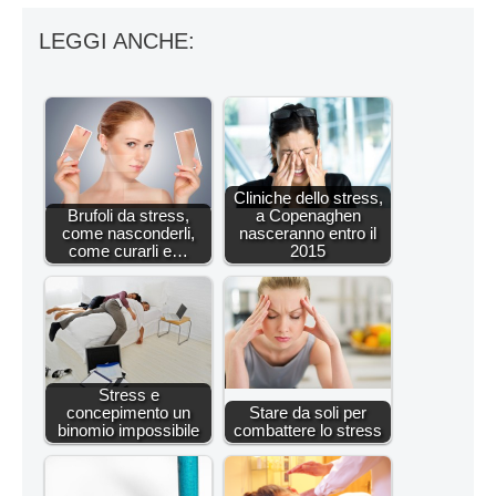
LEGGI ANCHE:
Cliniche dello stress,
Brufoli da stress,
a Copenaghen
come nasconderli,
nasceranno entro il
come curarli e…
2015
Stress e
concepimento un
Stare da soli per
binomio impossibile
combattere lo stress