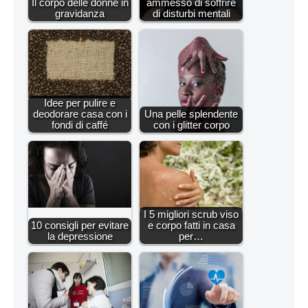
Il corpo delle donne in
ammesso di soffrire
gravidanza
di disturbi mentali
Idee per pulire e
deodorare casa con i
Una pelle splendente
fondi di caffé
con i glitter corpo
I 5 migliori scrub viso
10 consigli per evitare
e corpo fatti in casa
la depressione
per…