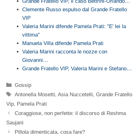
Grande Fratello VIP, il caso Bettrini-Orlando…
Clemente Russo espulso dal Grande Fratello
VIP
Valeria Marini difende Pamela Prati: "E' lei la
vittima"
Manuela Villa difende Pamela Prati
Valeria Marini racconta le nozze con
Giovanni…
Grande Fratello VIP, Valeria Marini e Stefano…
Categorie
Gossip
Tag
Antonella Mosetti
,
Asia Nuccetelli
,
Grande Fratello
Vip
,
Pamela Prati
Coraggiose, non perfette: il discorso di Reshma
Saujani
Pillola dimenticata, cosa fare?