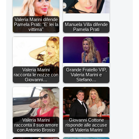
Valeria Marini difende
Pamela Prati: "E' lei la
Manuela Villa difende
vittima"
Pamela Prati
Valeria Marini
Grande Fratello VIP,
racconta le nozze con
Valeria Marini e
Giovanni…
Stefano…
Valeria Marini
Giovanni Cottone
racconta il suo amore
risponde alle accuse
con Antonio Brosio
di Valeria Marini