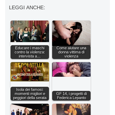
LEGGI ANCHE:
Educare i maschi
Come aiutare una
contro la violenza:
donna vittima di
intervista a…
violenza
Isola dei famosi:
momenti migliori e
GF 14, i progetti di
peggiori della serata
Federica Lepanto