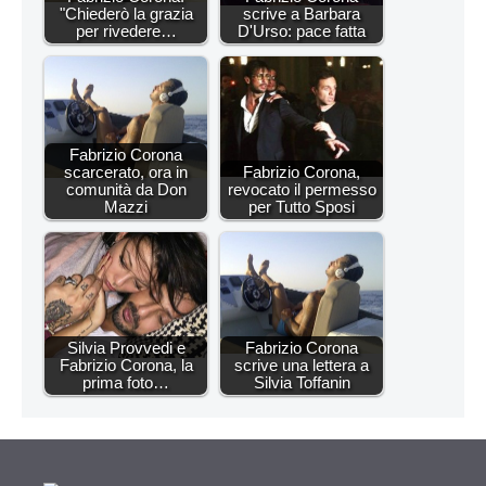
"Chiederò la grazia
scrive a Barbara
per rivedere…
D'Urso: pace fatta
Fabrizio Corona
scarcerato, ora in
Fabrizio Corona,
comunità da Don
revocato il permesso
Mazzi
per Tutto Sposi
Silvia Provvedi e
Fabrizio Corona
Fabrizio Corona, la
scrive una lettera a
prima foto…
Silvia Toffanin