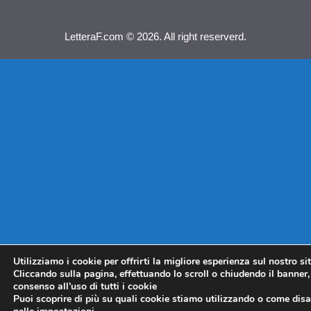
LetteraF.com © 2026. All right reserverd.
Utilizziamo i cookie per offrirti la migliore esperienza sul nostro si
Cliccando sulla pagina, effettuando lo scroll o chiudendo il banner, 
consenso all’uso di tutti i cookie
Puoi scoprire di più su quali cookie stiamo utilizzando o come disat