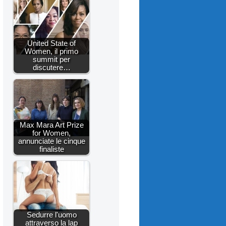
United State of
Women, il primo
summit per
discutere…
Max Mara Art Prize
for Women,
annunciate le cinque
finaliste
Sedurre l'uomo
attraverso la lap