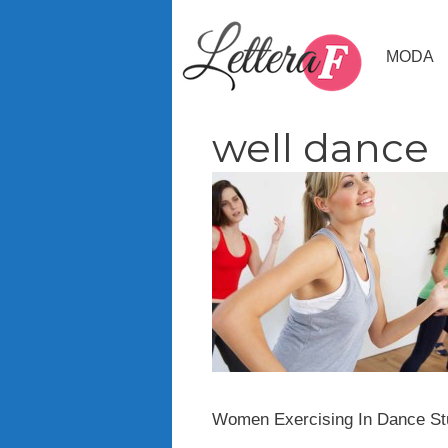
Vai
al
MODA
contenuto
well dance
Women Exercising In Dance St