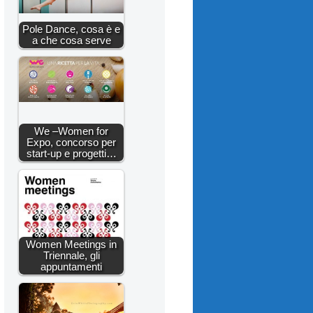
Pole Dance, cosa è e
a che cosa serve
We –Women for
Expo, concorso per
start-up e progetti…
Women Meetings in
Triennale, gli
appuntamenti