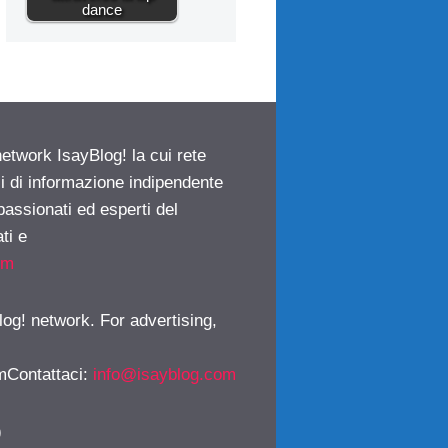
dance
network IsayBlog! la cui rete
ci di informazione indipendente
passionati ed esperti del
ti e
om
log! network. For advertising,
mContattaci
:
info@isayblog.com
)