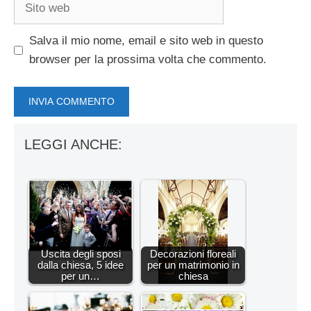
Sito
web
Salva il mio nome, email e sito web in questo
browser per la prossima volta che commento.
LEGGI ANCHE:
Uscita degli sposi
Decorazioni floreali
dalla chiesa, 5 idee
per un matrimonio in
per un…
chiesa