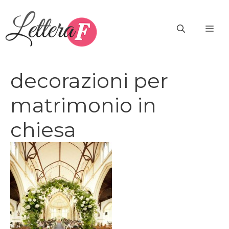
Vai
al
ME
contenuto
decorazioni per
matrimonio in
chiesa