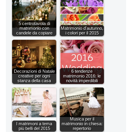
5 centrotavola di
matrimonio con
Matrimonio d'autunno,
candele da copiare
i colori per il 2015
Decorazioni di Natale
6 tendenze
creative per ogni
matrimonio 2016: le
stanza della casa
novità imperdibili
Musica per il
I matrimoni a tema
matrimonio in chiesa:
più belli del 2015
repertorio