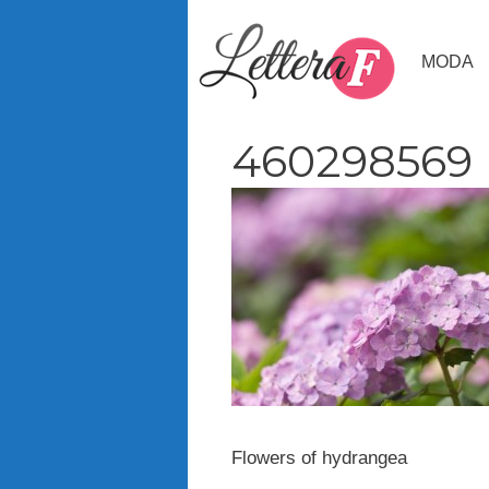
Vai
al
MODA
contenuto
460298569
Flowers of hydrangea