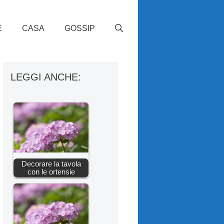
E
CASA
GOSSIP
LEGGI ANCHE:
Decorare la tavola
con le ortensie