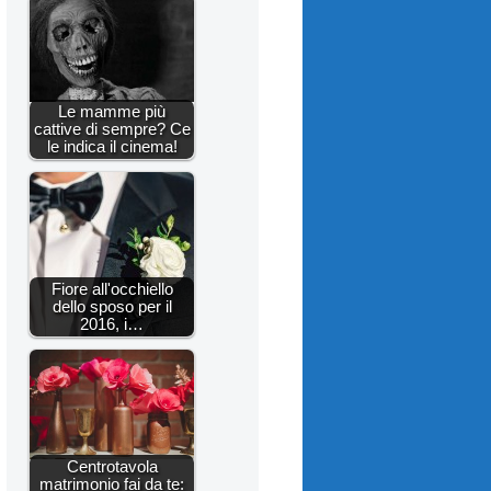
Le mamme più
cattive di sempre? Ce
le indica il cinema!
Fiore all'occhiello
dello sposo per il
2016, i…
Centrotavola
matrimonio fai da te: