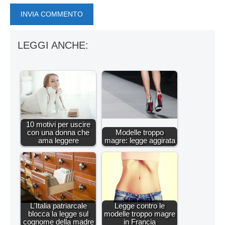
LEGGI ANCHE:
10 motivi per uscire
con una donna che
Modelle troppo
ama leggere
magre: legge aggirata
L'Italia patriarcale
Legge contro le
blocca la legge sul
modelle troppo magre
cognome della madre
in Francia