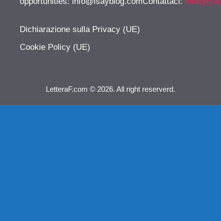
opportunities:
info@isayblog.comContattaci
:
info@isa
Dichiarazione sulla Privacy (UE)
Cookie Policy (UE)
LetteraF.com © 2026. All right reserverd.