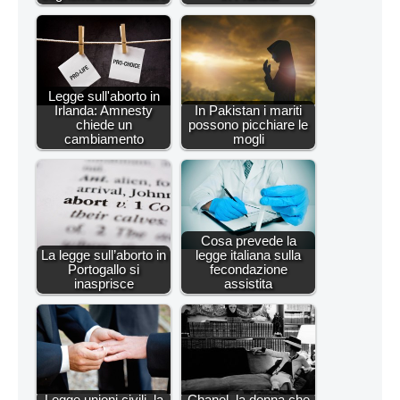
Legge sull'aborto in
Irlanda: Amnesty
In Pakistan i mariti
chiede un
possono picchiare le
cambiamento
mogli
Cosa prevede la
La legge sull’aborto in
legge italiana sulla
Portogallo si
fecondazione
inasprisce
assistita
Legge unioni civili, la
Chanel, la donna che