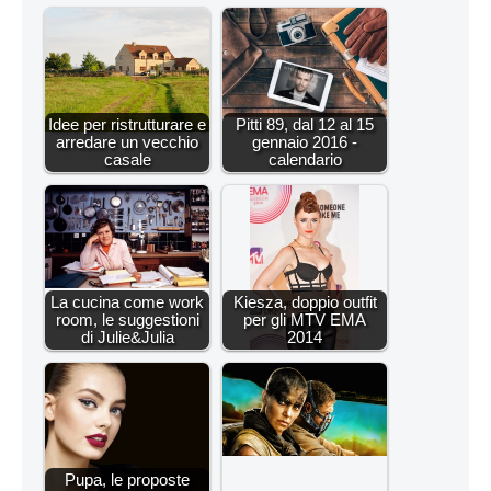
Idee per ristrutturare e
Pitti 89, dal 12 al 15
arredare un vecchio
gennaio 2016 -
casale
calendario
La cucina come work
Kiesza, doppio outfit
room, le suggestioni
per gli MTV EMA
di Julie&Julia
2014
Pupa, le proposte