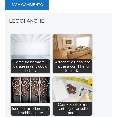
LEGGI ANCHE:
Come trasformare il
Arredare e rinnovare
garage in un piccolo
la casa con il Feng
loft -…
Shui - I…
Come applicare il
Idee per arredare con
cartongesso sulle
i mobili vintage
pareti