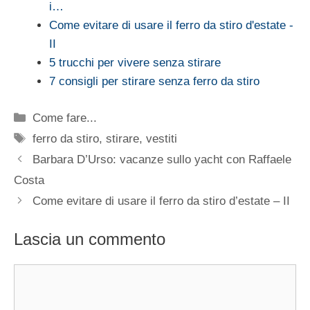
i…
Come evitare di usare il ferro da stiro d'estate -
II
5 trucchi per vivere senza stirare
7 consigli per stirare senza ferro da stiro
Categorie
Come fare...
Tag
ferro da stiro
,
stirare
,
vestiti
Barbara D’Urso: vacanze sullo yacht con Raffaele
Costa
Come evitare di usare il ferro da stiro d’estate – II
Lascia un commento
Commento