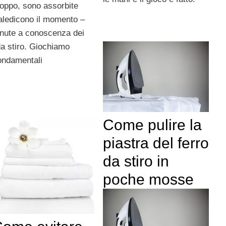
roppo, sono assorbite
aledicono il momento –
enute a conoscenza dei
da stiro. Giochiamo
fondamentali
Come pulire la
piastra del ferro
da stiro in
poche mosse