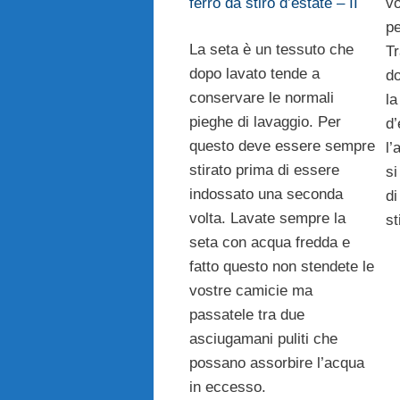
ferro da stiro d’estate – II
vo
pe
La seta è un tessuto che
Tr
dopo lavato tende a
do
conservare le normali
la
pieghe di lavaggio. Per
d’
questo deve essere sempre
l’
stirato prima di essere
si
indossato una seconda
di
volta. Lavate sempre la
st
seta con acqua fredda e
fatto questo non stendete le
vostre camicie ma
passatele tra due
asciugamani puliti che
possano assorbire l’acqua
in eccesso.