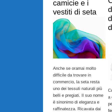
C
camicie e i
d
vestiti di seta
d
d
Anche se oramai molto
difficile da trovare in
commercio, la seta resta
uno dei tessuti naturali più
Co
belli e pregiati. Il suo nome
a 
è sinonimo di eleganza e
pe
raffinatezza. Ricavata dai
fe