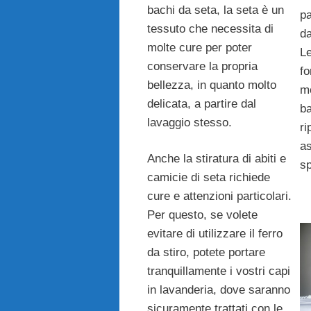
bachi da seta, la seta è un
p
tessuto che necessita di
da
molte cure per poter
Le
conservare la propria
fo
bellezza, in quanto molto
mo
delicata, a partire dal
ba
lavaggio stesso.
ri
as
Anche la stiratura di abiti e
sp
camicie di seta richiede
cure e attenzioni particolari.
Per questo, se volete
evitare di utilizzare il ferro
da stiro, potete portare
tranquillamente i vostri capi
in lavanderia, dove saranno
sicuramente trattati con le