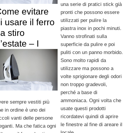
una serie di pratici stick già
ome evitare
pronti che possono essere
i usare il ferro
utilizzati per pulire la
piastra inox in pochi minuti.
a stiro
Vanno strofinati sulla
’estate – I
superficie da pulire e poi
puliti con un panno morbido.
Sono molto rapidi da
utilizzare ma possono a
volte sprigionare degli odori
non troppo gradevoli,
perché a base di
ammoniaca. Ogni volta che
ere sempre vestiti più
usate questi prodotti
e in ordine è uno dei
ricordatevi quindi di aprire
ccoli vanti delle persone
le finestre al fine di areare il
eganti. Ma che fatica ogni
locale.