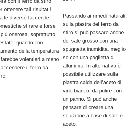
lta con il ferro da stiro
r ottenere tali risultati!
Passando ai rimedi naturali,
a le diverse faccende
sulla piastra del ferro da
mestiche stirare è forse
stiro si può passare anche
 più onerosa, soprattutto
del sale grosso con una
estate, quando con
spugnetta inumidita, meglio
aumento della temperatura
se con una paglietta di
 farebbe volentieri a meno
alluminio. In alternativa è
 accendere il ferro da
possibile utilizzare sulla
iro.
piastra calda dell’aceto di
vino bianco, da pulire con
un panno. Si può anche
pensare di creare una
soluzione a base di sale e
aceto.