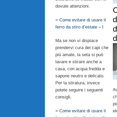
dovute attenzioni.
C
d
>
Come evitare di usare il
d
ferro da stiro d’estate – I
d
Ma se non vi dispiace
prendervi cura dei capi che
più amate, la seta si può
lavare e stirare anche a
casa, con acqua fredda e
sapone neutro e delicato.
Per la stiratura, invece
Av
potete seguire i seguenti
ch
consigli.
pi
>
Come evitare di usare il
el