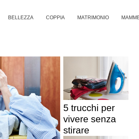
BELLEZZA
COPPIA
MATRIMONIO
MAMM
5 trucchi per
vivere senza
stirare