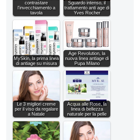
contrastare
Sguardo intenso, il
l'invecchiamento a
trattamento anti age di
tavola
Yves Rocher
Age Revolution, la
MySkin, la prima linea
nuova linea antiage di
di antiage su misura
Pupa Milano
Le 3 migliori creme
Acqua alle Rose, la
per il viso da regalare
linea di bellezza
a Natale
naturale per la pelle