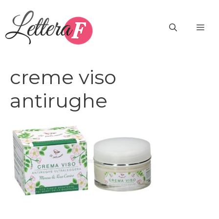
Vai
al
ME
contenuto
creme viso
antirughe