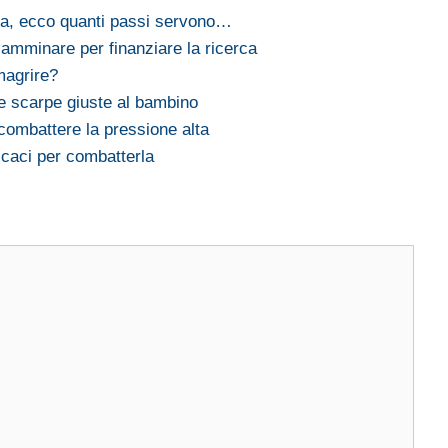
ta, ecco quanti passi servono…
camminare per finanziare la ricerca
magrire?
le scarpe giuste al bambino
r combattere la pressione alta
fficaci per combatterla