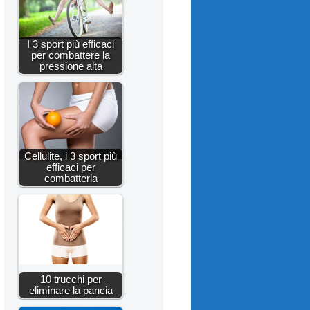
I 3 sport più efficaci
per combattere la
pressione alta
Cellulite, i 3 sport più
efficaci per
combatterla
10 trucchi per
eliminare la pancia