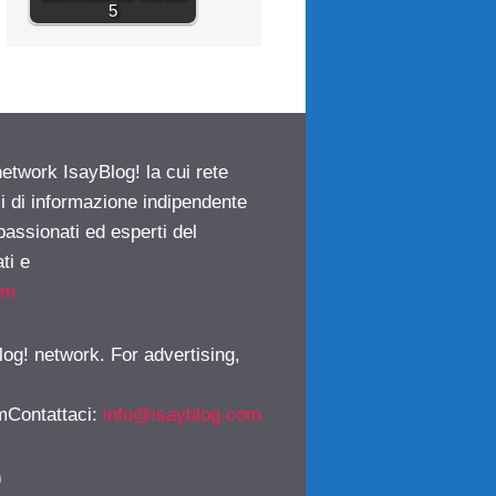
5
network IsayBlog! la cui rete
ci di informazione indipendente
passionati ed esperti del
ti e
om
log! network. For advertising,
mContattaci
:
info@isayblog.com
)