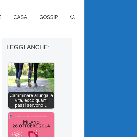
E
CASA
GOSSIP
LEGGI ANCHE:
Camminare allunga la
vita, ecco quanti
passi servono…