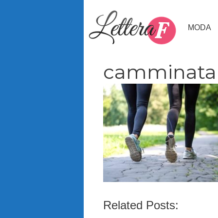
Vai
al
MODA
contenuto
camminata
Related Posts: