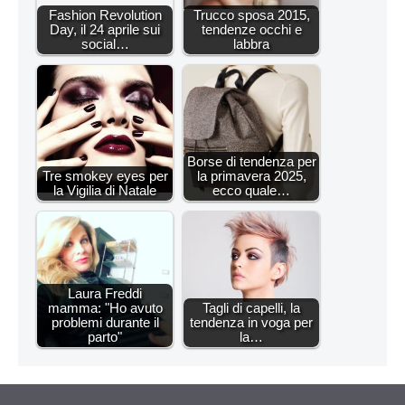
Fashion Revolution
Trucco sposa 2015,
Day, il 24 aprile sui
tendenze occhi e
social…
labbra
Borse di tendenza per
Tre smokey eyes per
la primavera 2025,
la Vigilia di Natale
ecco quale…
Laura Freddi
mamma: "Ho avuto
Tagli di capelli, la
problemi durante il
tendenza in voga per
parto"
la…