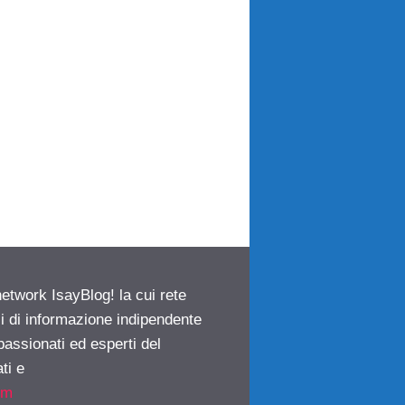
network IsayBlog! la cui rete
ci di informazione indipendente
passionati ed esperti del
ti e
om