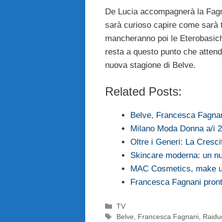
De Lucia accompagnerà la Fagn
sarà curioso capire come sarà ti
mancheranno poi le Eterobasiche 
resta a questo punto che attend
nuova stagione di Belve.
Related Posts:
Belve, Francesca Fagnan
Milano Moda Donna a/i 201
Oltre i Generi: La Cresc
Skincare moderna: un nuo
MAC Cosmetics, make up 
Francesca Fagnani pront
Categorie
TV
Tag
Belve
,
Francesca Fagnani
,
Raidu