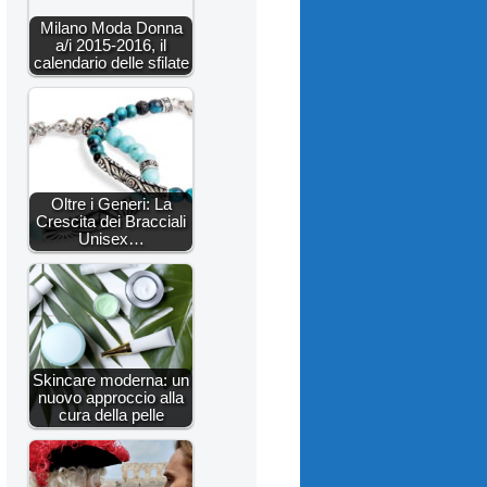
Milano Moda Donna
a/i 2015-2016, il
calendario delle sfilate
Oltre i Generi: La
Crescita dei Bracciali
Unisex…
Skincare moderna: un
nuovo approccio alla
cura della pelle