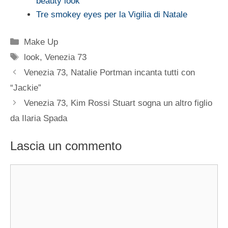
beauty look
Tre smokey eyes per la Vigilia di Natale
Categorie
Make Up
Tag
look
,
Venezia 73
Venezia 73, Natalie Portman incanta tutti con
“Jackie”
Venezia 73, Kim Rossi Stuart sogna un altro figlio
da Ilaria Spada
Lascia un commento
Commento