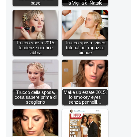
base
la Vigilia di Natale
Trucco sposa 2015,
Trucco sposa, video
tendenze occhi e
tutorial per ragazze
labbra
bionde
Trucco della sposa,
Make up estate 2015,
cosa sapere prima di
lo smokey eyes
sceglierlo
senza pennelli…