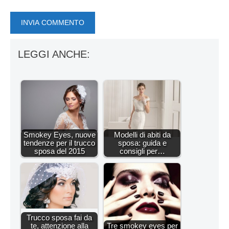
LEGGI ANCHE:
Smokey Eyes, nuove
Modelli di abiti da
tendenze per il trucco
sposa: guida e
sposa del 2015
consigli per…
Trucco sposa fai da
te, attenzione alla
Tre smokey eyes per