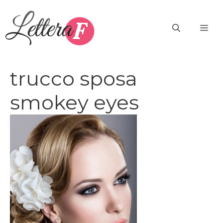
Vai
al
ME
contenuto
trucco sposa
smokey eyes