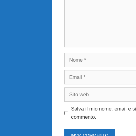
Nome
Email
Sito
web
Salva il mio nome, email e s
commento.