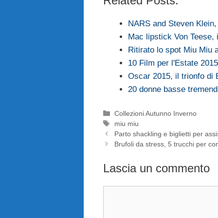
Related Posts:
NARS and Steven Klein,
Mac lipstick Von Teese, 
Ritirato lo spot Miu Miu
10 Film per l'Estate 2015
Oscar 2015, il trionfo di B
20 donne basse tremend
Categorie
Collezioni Autunno Inverno
Tag
miu miu
Parto shackling e biglietti per as
Brufoli da stress, 5 trucchi per co
Lascia un commento
Commento