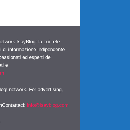
network IsayBlog! la cui rete
ci di informazione indipendente
passionati ed esperti del
ti e
om
log! network. For advertising,
mContattaci
:
info@isayblog.com
)