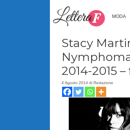
Vai
al
MODA
contenuto
Stacy Marti
Nymphomani
2014-2015 – 
4 Agosto 2014
di
Redazione