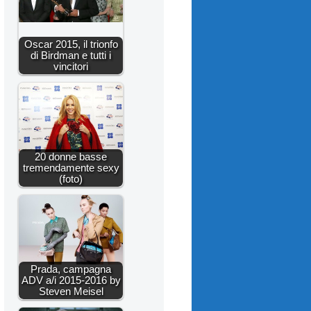
Oscar 2015, il trionfo
di Birdman e tutti i
vincitori
20 donne basse
tremendamente sexy
(foto)
Prada, campagna
ADV a/i 2015-2016 by
Steven Meisel