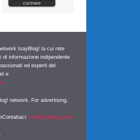
cucinare
network IsayBlog! la cui rete
ci di informazione indipendente
passionati ed esperti del
ti e
om
log! network. For advertising,
mContattaci
:
info@isayblog.com
)