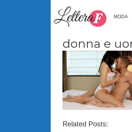
Vai
al
MODA
contenuto
donna e uom
Related Posts: