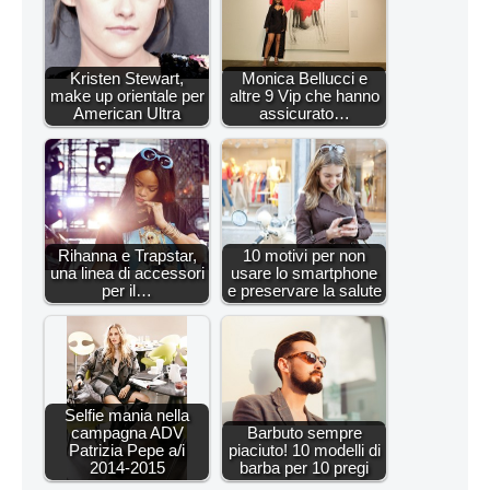
Kristen Stewart,
Monica Bellucci e
make up orientale per
altre 9 Vip che hanno
American Ultra
assicurato…
Rihanna e Trapstar,
10 motivi per non
una linea di accessori
usare lo smartphone
per il…
e preservare la salute
Selfie mania nella
campagna ADV
Barbuto sempre
Patrizia Pepe a/i
piaciuto! 10 modelli di
2014-2015
barba per 10 pregi