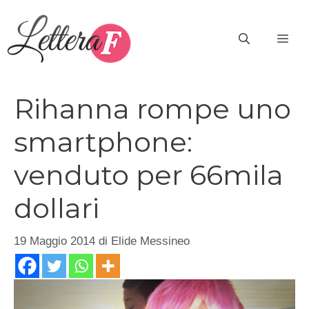
Vai
al
ME
contenuto
Rihanna rompe uno
smartphone:
venduto per 66mila
dollari
19 Maggio 2014
di
Elide Messineo