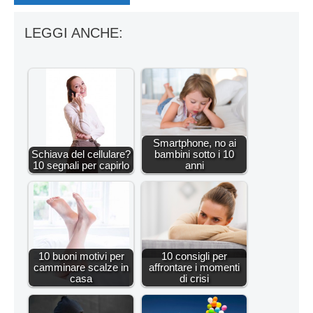
LEGGI ANCHE:
Smartphone, no ai
Schiava del cellulare?
bambini sotto i 10
10 segnali per capirlo
anni
10 buoni motivi per
10 consigli per
camminare scalze in
affrontare i momenti
casa
di crisi