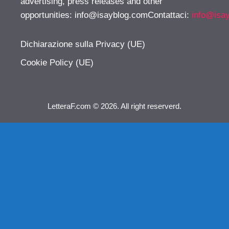
advertising, press releases and other
opportunities:
info@isayblog.comContattaci
:
info@isa
Dichiarazione sulla Privacy (UE)
Cookie Policy (UE)
LetteraF.com © 2026. All right reserverd.