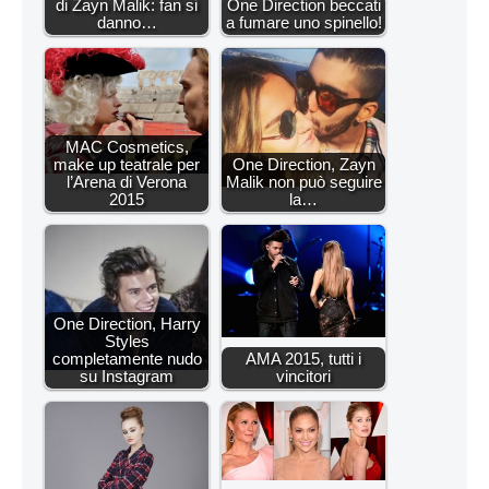
di Zayn Malik: fan si
One Direction beccati
danno…
a fumare uno spinello!
MAC Cosmetics,
make up teatrale per
One Direction, Zayn
l’Arena di Verona
Malik non può seguire
2015
la…
One Direction, Harry
Styles
completamente nudo
AMA 2015, tutti i
su Instagram
vincitori