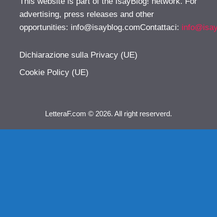
This website is part of the IsayBlog! network. For
advertising, press releases and other
opportunities:
info@isayblog.comContattaci
:
info@isa
Dichiarazione sulla Privacy (UE)
Cookie Policy (UE)
LetteraF.com © 2026. All right reserverd.