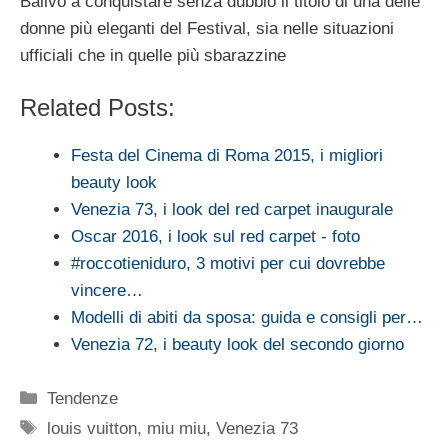
Balivo a conquistare senza dubbio il titolo di una delle
donne più eleganti del Festival, sia nelle situazioni
ufficiali che in quelle più sbarazzine
Related Posts:
Festa del Cinema di Roma 2015, i migliori
beauty look
Venezia 73, i look del red carpet inaugurale
Oscar 2016, i look sul red carpet - foto
#roccotieniduro, 3 motivi per cui dovrebbe
vincere…
Modelli di abiti da sposa: guida e consigli per…
Venezia 72, i beauty look del secondo giorno
Categorie
Tendenze
Tag
louis vuitton
,
miu miu
,
Venezia 73