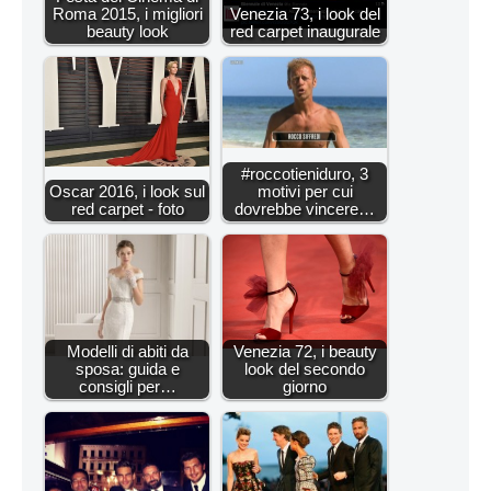
Roma 2015, i migliori
Venezia 73, i look del
beauty look
red carpet inaugurale
#roccotieniduro, 3
Oscar 2016, i look sul
motivi per cui
red carpet - foto
dovrebbe vincere…
Modelli di abiti da
Venezia 72, i beauty
sposa: guida e
look del secondo
consigli per…
giorno