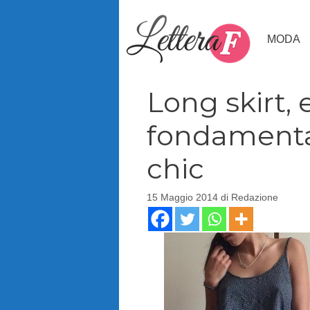
Vai
al
MODA
contenuto
Long skirt,
fondamental
chic
15 Maggio 2014
di
Redazione