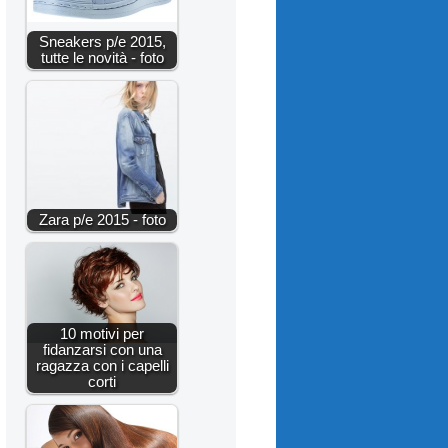
Sneakers p/e 2015,
tutte le novità - foto
Zara p/e 2015 - foto
10 motivi per
fidanzarsi con una
ragazza con i capelli
corti